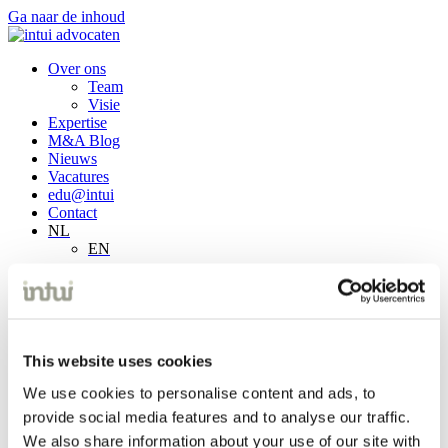
Ga naar de inhoud
Over ons
Team
Visie
Expertise
M&A Blog
Nieuws
Vacatures
edu@intui
Contact
NL
EN
Over ons
Team
Visie
Expertise
M&A Blog
This website uses cookies
Nieuws
Vacatures
We use cookies to personalise content and ads, to
edu@intui
provide social media features and to analyse our traffic.
Contact
We also share information about your use of our site with
NL