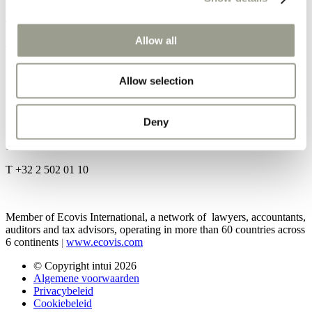
Intui
Tiensevest 104
3000 Leuven
Allow all
T: +32 16 20 00 25
E: advocaten@intui.be
Allow selection
Silversquare Europe
Deny
Square de Meeûs 35
1000 Brussel
T +32 2 502 01 10
Member of Ecovis International, a network of lawyers, accountants,
auditors and tax advisors, operating in more than 60 countries across
6 continents
www.ecovis.com
|
© Copyright intui 2026
Algemene voorwaarden
Privacybeleid
Cookiebeleid